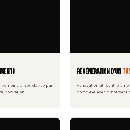
ement)
Régénération d’un
tu
t combine prises de vue par
Rénovation utilisant le time
te innovation.
complexe avec 5 interventio