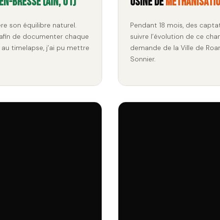
en-Bresse (Ain, 01)
Usine de
méthanisati
re son équilibre naturel.
Pendant 18 mois, des capta
afin de documenter chaque
suivre l’évolution de ce cha
au timelapse, j’ai pu mettre
demande de la Ville de Roan
Sonnier.