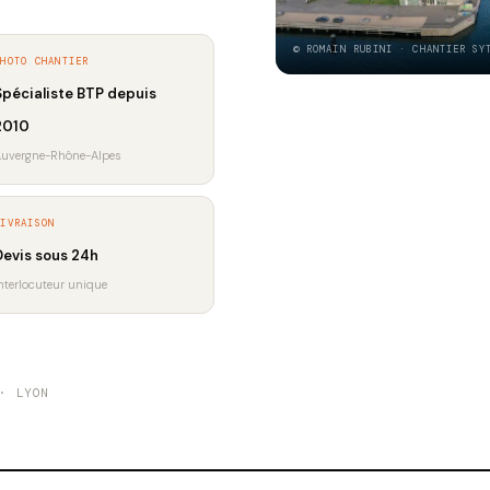
© ROMAIN RUBINI · CHANTIER SY
PHOTO CHANTIER
Spécialiste BTP depuis
2010
uvergne-Rhône-Alpes
LIVRAISON
Devis sous 24h
nterlocuteur unique
· LYON