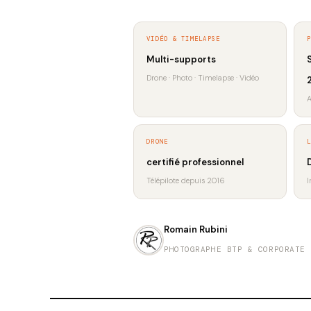
VIDÉO & TIMELAPSE
Multi-supports
Drone · Photo · Timelapse · Vidéo
A
DRONE
certifié professionnel
Télépilote depuis 2016
I
Romain Rubini
PHOTOGRAPHE BTP & CORPORATE 