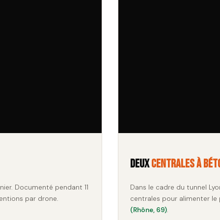
Deux
centrales à bét
nier. Documenté pendant 11
Dans le cadre du tunnel Lyo
entions par drone.
centrales pour alimenter le
(Rhône, 69)
.