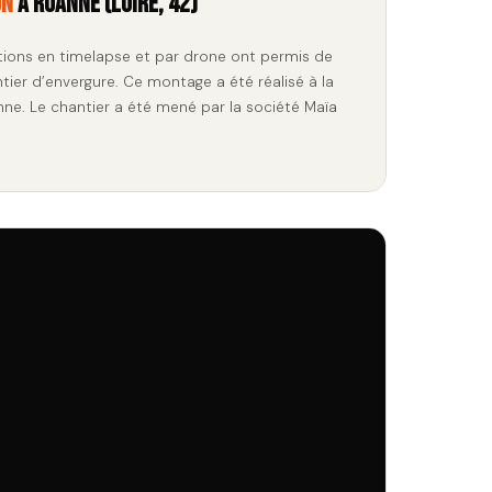
on
à Roanne (Loire, 42)
tions en timelapse et par drone ont permis de
ntier d’envergure. Ce montage a été réalisé à la
ne. Le chantier a été mené par la société Maïa