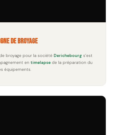
igne de broyage
 de broyage pour la société
Derichebourg
s’est
ompagnement en
timelapse
de la préparation du
des équipements.