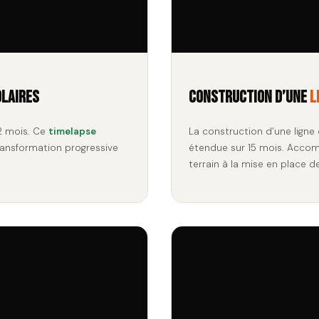
olaires
Construction d’une
l
2 mois. Ce
timelapse
La construction d’une ligne
ransformation progressive
étendue sur 15 mois. Acc
terrain à la mise en place 