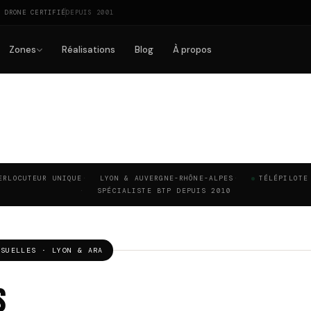
E DRONE CERTIFIÉ
DEPUIS 2001
Zones
Réalisations
Blog
À propos
ERLOCUTEUR UNIQUE
LYON & AUVERGNE-RHÔNE-ALPES
TÉLÉPILOTE
SPÉCIALISTE BTP DEPUIS 2010
ISUELLES · LYON & ARA
s