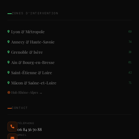
ZONES D'INTERVENTION
Lyon & Métropole
69
Annecy & Haute-Savoie
74
Grenoble & Isère
38
Ain & Bourg-en-Bresse
01
Saint-Étienne & Loire
42
Mâcon & Saône-et-Loire
71
Hub Rhône-Alpes →
CONTACT
TÉLÉPHONE
06 84 56 70 88
EMAIL