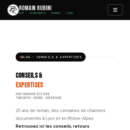
Romain Rubini
BTP · CORPORATE · DRONE · LYON
Aller
au
contenu
BLOG · CONSEILS & EXPERTISES
Conseils &
Expertises
Photographe BTP Lyon
Timelapse · Drone · Reportage
25 ans de terrain, des centaines de chantiers
documentés à Lyon et en Rhône-Alpes.
Retrouvez ici les conseils, retours