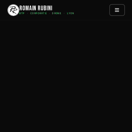
Romain Rubini
BTP · CORPORATE · DRONE · LYON
Aller
au
contenu