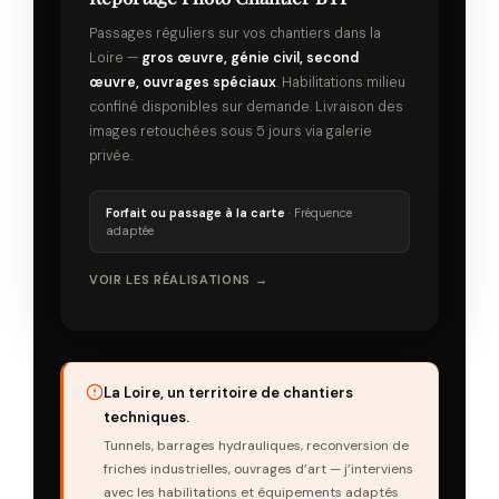
Passages réguliers sur vos chantiers dans la
Loire —
gros œuvre, génie civil, second
œuvre, ouvrages spéciaux
. Habilitations milieu
confiné disponibles sur demande. Livraison des
images retouchées sous 5 jours via galerie
privée.
Forfait ou passage à la carte
· Fréquence
adaptée
VOIR LES RÉALISATIONS →
La Loire, un territoire de chantiers
techniques.
Tunnels, barrages hydrauliques, reconversion de
friches industrielles, ouvrages d’art — j’interviens
avec les habilitations et équipements adaptés