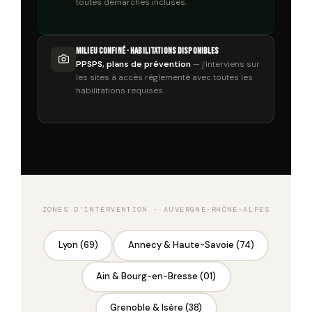
toutes démarches incluses.
Milieu confiné · Habilitations disponibles
PPSPS, plans de prévention
— j’interviens sur
les sites à accès réglementé avec toutes les
habilitations requises.
ZONES D’INTERVENTION · AUVERGNE-RHÔNE-ALPES
Lyon (69)
Annecy & Haute-Savoie (74)
Ain & Bourg-en-Bresse (01)
Grenoble & Isère (38)