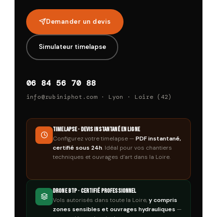
Demander un devis
Simulateur timelapse
06 84 56 70 88
info@rubiniphot.com · Lyon · Loire (42)
Timelapse · Devis instantané en ligne
Configurez votre timelapse —
PDF instantané,
certifié sous 24h
. Idéal pour vos chantiers
techniques et ouvrages d’art dans la Loire.
Drone BTP · Certifié professionnel
Vols autorisés dans toute la Loire,
y compris
zones sensibles et ouvrages hydrauliques
—