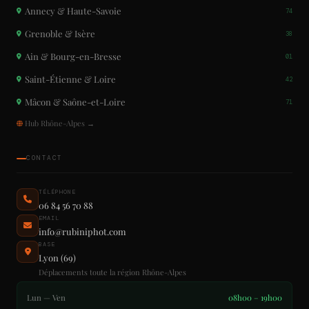
Annecy & Haute-Savoie
74
Grenoble & Isère
38
Ain & Bourg-en-Bresse
01
Saint-Étienne & Loire
42
Mâcon & Saône-et-Loire
71
Hub Rhône-Alpes →
CONTACT
TÉLÉPHONE
06 84 56 70 88
EMAIL
info@rubiniphot.com
BASE
Lyon (69)
Déplacements toute la région Rhône-Alpes
Lun — Ven
08h00 – 19h00